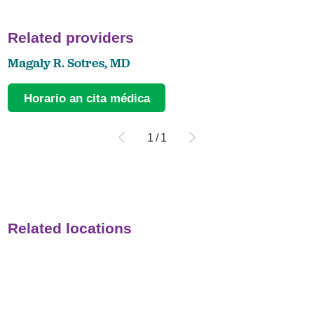
Related providers
Magaly R. Sotres,
MD
Horario an cita médica
1
/
1
Related locations